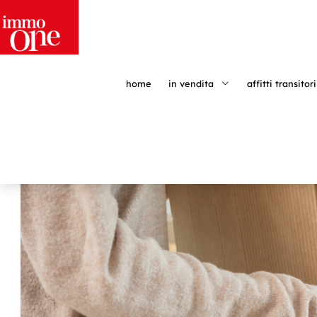
home
in vendita
affitti transitori
HOME
»
TENDENZE