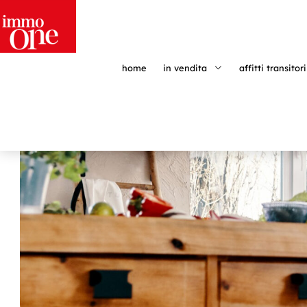
home
in vendita
affitti transitori
Home
»
Archivi per admin