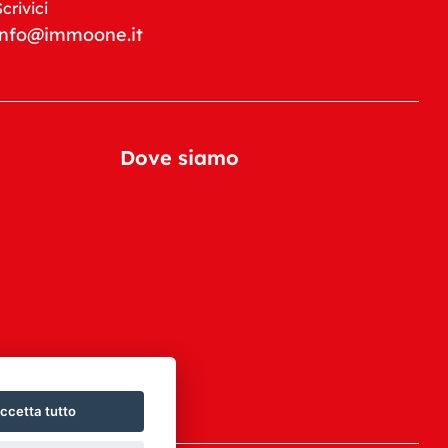
Scrivici
info@immoone.it
Dove siamo
ccetta tutto