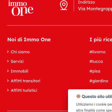
Indirizzo
Via Montegrapp
Noi di Immo One
I più ric
Chi siamo
#livorno
Servizi
#lucca
Immobili
#pisa
Affitti transitori
#giardino
Affitti turistici
Questo sito util
Utilizziamo i cookie pe
altre finalità come spe