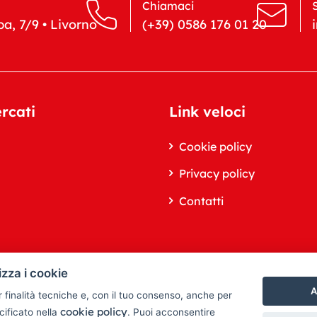
Chiamaci
a, 7/9 • Livorno
(+39) 0586 176 01 20
ercati
Link veloci
Cookie policy
Privacy policy
Contatti
izza i cookie
A
r finalità tecniche e, con il tuo consenso, anche per
cookie policy
cificato nella
. Puoi acconsentire