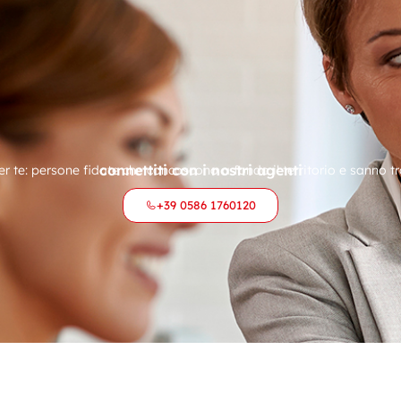
connettiti con i nostri agenti
r te: persone fidate che concoscono a fondo il territorio e sanno tr
+39 0586 1760120